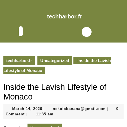
Skip
to
content
techharbor.fr
Skip
to
Open
content
Button
techharbor.fr
Uncategorized
Inside the Lavish
Lifestyle of Monaco
Inside the Lavish Lifestyle of
Monaco
March
nekolaba
March 14, 2026
nekolabanana@gmail.com
0
|
|
14,
Comment
11:35 am
|
2026